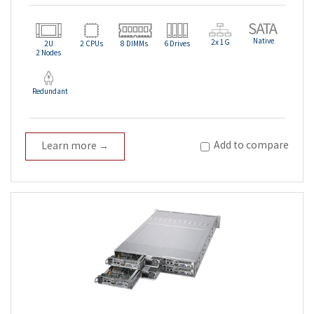
Native
2x 1G
2U
2 CPUs
8 DIMMs
6 Drives
2 Nodes
Redundant
Add to compare
Learn more →