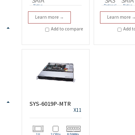
Native
Optional
Native
Learn more →
Learn more 
Add to compare
Add t
SYS-6019P-MTR
X11
1U
2 CPUs
8 DIMMs