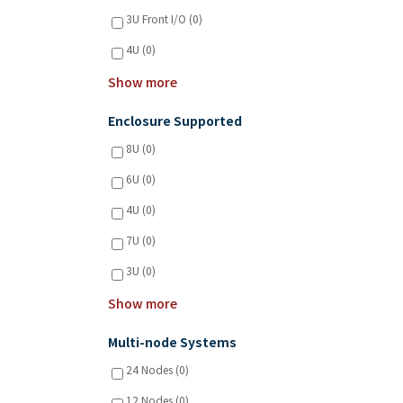
3U Front I/O (0)
4U (0)
Show more
Enclosure Supported
8U (0)
6U (0)
4U (0)
7U (0)
3U (0)
Show more
Multi-node Systems
24 Nodes (0)
12 Nodes (0)