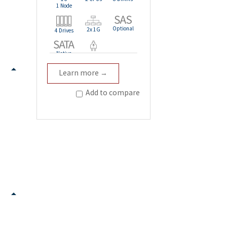
1 Node
Optional
2x 1G
4 Drives
Native
Redundant
Learn more →
Add to compare