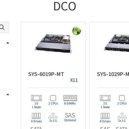
DCO
SYS-6019P-MT
SYS-1029P-
X11
1U
2 CPUs
8 DIMMs
1U
2 CPUs
1 Node
1 Node
Optional
2x 1G
2x 1G
4 Drives
8 Drives