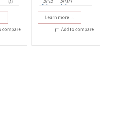
Optional
Native
Redundant
→
Learn more →
o compare
Add to compare