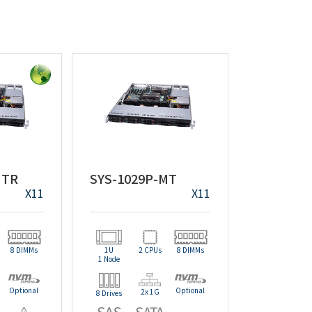
MTR
SYS-1029P-MT
X11
X11
8 DIMMs
1U
2 CPUs
8 DIMMs
1 Node
Optional
Optional
2x 1G
8 Drives