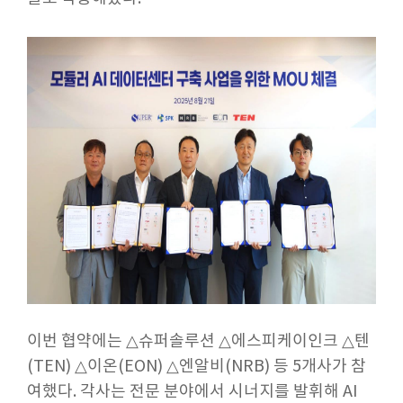
이번 협약에는 △슈퍼솔루션 △에스피케이인크 △텐
(TEN) △이온(EON) △엔알비(NRB) 등 5개사가 참
여했다. 각사는 전문 분야에서 시너지를 발휘해 AI