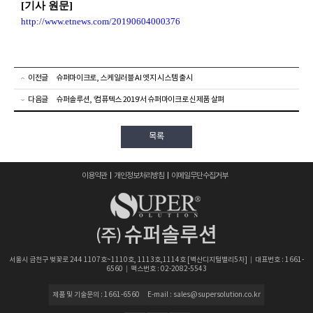
[
기사 원문]
http://www.etnews.com/20190604000376
이전글
슈퍼마이크로, 스케일러블 AI 엣지 시스템 출시
다음글
슈퍼솔루션, ‘컴퓨텍스 2019’서 슈퍼마이크로 신제품 살펴
목록
이용약관
개인정보처리방침
이메일무단수집거부
서울시 금천구 벚꽃로 244 1107호~1110호, 1113호,1114호 [벽산디지털밸리5차]
대표번호 : 1661-
6560
팩스번호 : 02-2082-5543
제품 및 기술문의 : 1661-6560
E-mail : sales@supersolution.co.kr